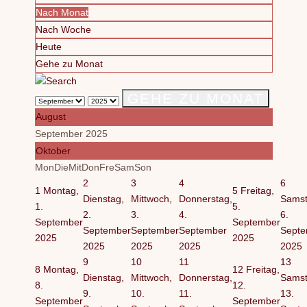
Nach Monat
Nach Woche
Heute
Gehe zu Monat
GEHE ZU MONAT
August
September 2025
Oktober
Mon
Die
Mit
Don
Fre
Sam
Son
2
3
4
6
1
Montag,
5
Freitag,
Dienstag,
Mittwoch,
Donnerstag,
Samst
1.
5.
2.
3.
4.
6.
September
September
September
September
September
Septe
2025
2025
2025
2025
2025
2025
9
10
11
13
8
Montag,
12
Freitag,
Dienstag,
Mittwoch,
Donnerstag,
Samst
8.
12.
9.
10.
11.
13.
September
September