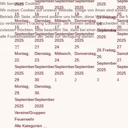
September
September
September
Septe
Wir benutzen Cookies
2025
2025
2025
2025
2025
2025
Wir nutzen Cookies auf unserer Website. Einige von ihnen sind essenzi
15
16
17
18
20
Betrieb der Seite, während andere uns helfen, diese Website und die 
19
Freitag,
Montag,
Dienstag,
Mittwoch,
Donnerstag,
Samst
zu verbessern (Tracking Cookies). Sie können selbst entscheiden, ob 
19.
15.
16.
17.
18.
20.
zulassen möchten. Bitte beachten Sie, dass bei einer Ablehnung womö
September
September
September
September
September
Septe
alle Funktionalitäten der Seite zur Verfügung stehen.
2025
2025
2025
2025
2025
2025
22
23
24
25
27
AKZEPTIEREN
ABLEHNEN
26
Freitag,
Montag,
Dienstag,
Mittwoch,
Donnerstag,
Samst
26.
22.
23.
24.
25.
27.
September
September
September
September
September
Septe
2025
2025
2025
2025
2025
2025
29
30
1
2
3
4
Montag,
Dienstag,
29.
30.
September
September
2025
2025
Vereine/Gruppen
Feuerwehr
Alle Kategorien ...