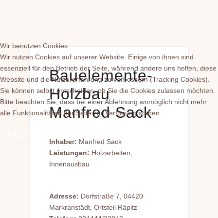
Wir benutzen Cookies
Wir nutzen Cookies auf unserer Website. Einige von ihnen sind
essenziell für den Betrieb der Seite, während andere uns helfen, diese
Bauelemente-
Website und die Nutzererfahrung zu verbessern (Tracking Cookies).
Holzbau
Sie können selbst entscheiden, ob Sie die Cookies zulassen möchten.
Bitte beachten Sie, dass bei einer Ablehnung womöglich nicht mehr
Manfred Sack
alle Funktionalitäten der Seite zur Verfügung stehen.
AKZEPTIEREN
ABLEHNEN
Inhaber:
Manfred Sack
Leistungen:
Holzarbeiten,
Innenausbau
Adresse:
Dorfstraße 7, 04420
Markranstädt, Ortsteil Räpitz