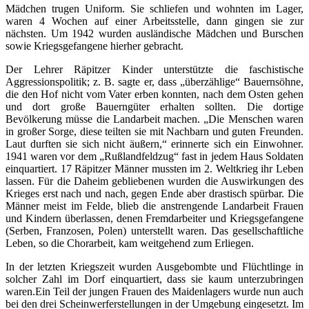
Mädchen trugen Uniform. Sie schliefen und wohnten im Lager,
waren 4 Wochen auf einer Arbeitsstelle, dann gingen sie zur
nächsten. Um 1942 wurden ausländische Mädchen und Burschen
sowie Kriegsgefangene hierher gebracht.
Der Lehrer Räpitzer Kinder unterstützte die faschistische
Aggressionspolitik; z. B. sagte er, dass „überzählige“ Bauernsöhne,
die den Hof nicht vom Vater erben konnten, nach dem Osten gehen
und dort große Bauerngüter erhalten sollten. Die dortige
Bevölkerung müsse die Landarbeit machen. „Die Menschen waren
in großer Sorge, diese teilten sie mit Nachbarn und guten Freunden.
Laut durften sie sich nicht äußern,“ erinnerte sich ein Einwohner.
1941 waren vor dem „Rußlandfeldzug“ fast in jedem Haus Soldaten
einquartiert. 17 Räpitzer Männer mussten im 2. Weltkrieg ihr Leben
lassen. Für die Daheim gebliebenen wurden die Auswirkungen des
Krieges erst nach und nach, gegen Ende aber drastisch spürbar. Die
Männer meist im Felde, blieb die anstrengende Landarbeit Frauen
und Kindern überlassen, denen Fremdarbeiter und Kriegsgefangene
(Serben, Franzosen, Polen) unterstellt waren. Das gesellschaftliche
Leben, so die Chorarbeit, kam weitgehend zum Erliegen.
In der letzten Kriegszeit wurden Ausgebombte und Flüchtlinge in
solcher Zahl im Dorf einquartiert, dass sie kaum unterzubringen
waren.Ein Teil der jungen Frauen des Maidenlagers wurde nun auch
bei den drei Scheinwerferstellungen in der Umgebung eingesetzt. Im