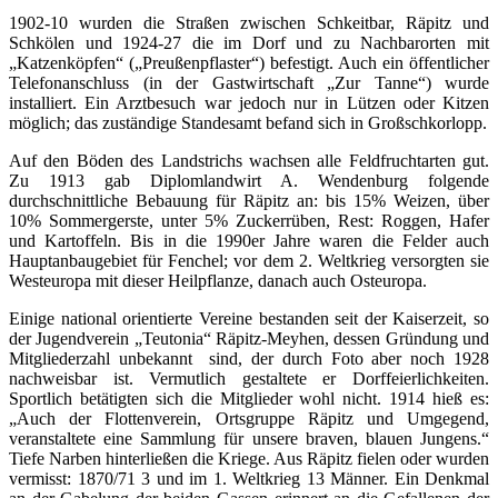
1902-10 wurden die Straßen zwischen Schkeitbar, Räpitz und
Schkölen und 1924-27 die im Dorf und zu Nachbarorten mit
„Katzenköpfen“ („Preußenpflaster“) befestigt. Auch ein öffentlicher
Telefonanschluss (in der Gastwirtschaft „Zur Tanne“) wurde
installiert. Ein Arztbesuch war jedoch nur in Lützen oder Kitzen
möglich; das zuständige Standesamt befand sich in Großschkorlopp.
Auf den Böden des Landstrichs wachsen alle Feldfruchtarten gut.
Zu 1913 gab Diplomlandwirt A. Wendenburg folgende
durchschnittliche Bebauung für Räpitz an: bis 15% Weizen, über
10% Sommergerste, unter 5% Zuckerrüben, Rest: Roggen, Hafer
und Kartoffeln. Bis in die 1990er Jahre waren die Felder auch
Hauptanbaugebiet für Fenchel; vor dem 2. Weltkrieg versorgten sie
Westeuropa mit dieser Heilpflanze, danach auch Osteuropa.
Einige national orientierte Vereine bestanden seit der Kaiserzeit, so
der Jugendverein „Teutonia“ Räpitz-Meyhen, dessen Gründung und
Mitgliederzahl unbekannt sind, der durch Foto aber noch 1928
nachweisbar ist. Vermutlich gestaltete er Dorffeierlichkeiten.
Sportlich betätigten sich die Mitglieder wohl nicht. 1914 hieß es:
„Auch der Flottenverein, Ortsgruppe Räpitz und Umgegend,
veranstaltete eine Sammlung für unsere braven, blauen Jungens.“
Tiefe Narben hinterließen die Kriege. Aus Räpitz fielen oder wurden
vermisst: 1870/71 3 und im 1. Weltkrieg 13 Männer. Ein Denkmal