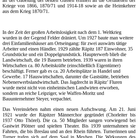
an der Gabelung der beiden Gassen erinnert an die Gefallenen der
Kriege von 1866, 1870/71 und 1914-18 sowie an die Heimkehrer
aus dem Krieg 1870/71.
In der Zeit der großen Arbeitslosigkeit nach dem 1. Weltkrieg
wurden in der Gegend Felder dräniert. Um 1927 baute man weitere
drei Einfamilienhäuser am Ortseingang: für zwei auswärts tätige
Arbeiter und einen Händler. 1929 zählte Räpitz 187 Einwohner, 35
Grundstücke und ein Doppelgrundstück. Haupterwerb blieb die
Landwirtschaft, die 19 Bauern betrieben. 1939 waren in ihren
Wirtschaften ca. 80 Arbeitskräfte (einschließlich Eigentümer)
beschäftigt. Ferner gab es ca. 20 Arbeitsplätze in Handel und
Gewerbe. 17 Hauswirtschaften, darunter die Gaststätte, betrieben
Nebenerwerbslandwirtschaft. Das Jagdrecht in Räpitz’ Fluren
wurde meist nicht von einheimischen Landwirten erworben,
sondern an reiche Leipziger, wie Waffen-Moritz und
Bauunternehmer Steyer, verpachtet.
Das Vereinsleben nahm einen neuen Aufschwung. Am 21. Juni
1921 wurde der Räpitzer Männerchor gegründet (Chorleiter bis
1937 Otto Thörel). Die ca. 50 Mitglieder sangen vorwiegend bei
Gastwirt Plötner und spielten Theater. Bis 1939 unternahmen sie
Fahrten, die bis Breslau und an den Rhein führten. Turnerinnen und
Turner trafen sich auf dem Saal in Meyhen. Die Wirkungen des