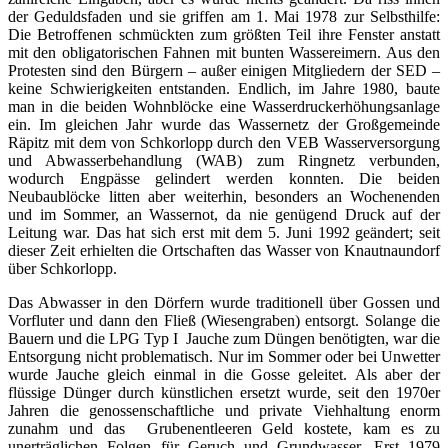
der Geduldsfaden und sie griffen am 1. Mai 1978 zur Selbsthilfe:
Die Betroffenen schmückten zum größten Teil ihre Fenster anstatt
mit den obligatorischen Fahnen mit bunten Wassereimern. Aus den
Protesten sind den Bürgern – außer einigen Mitgliedern der SED –
keine Schwierigkeiten entstanden. Endlich, im Jahre 1980, baute
man in die beiden Wohnblöcke eine Wasserdruckerhöhungsanlage
ein. Im gleichen Jahr wurde das Wassernetz der Großgemeinde
Räpitz mit dem von Schkorlopp durch den VEB Wasserversorgung
und Abwasserbehandlung (WAB) zum Ringnetz verbunden,
wodurch Engpässe gelindert werden konnten. Die beiden
Neubaublöcke litten aber weiterhin, besonders an Wochenenden
und im Sommer, an Wassernot, da nie genügend Druck auf der
Leitung war. Das hat sich erst mit dem 5. Juni 1992 geändert; seit
dieser Zeit erhielten die Ortschaften das Wasser von Knautnaundorf
über Schkorlopp.
Das Abwasser in den Dörfern wurde traditionell über Gossen und
Vorfluter und dann den Fließ (Wiesengraben) entsorgt. Solange die
Bauern und die LPG Typ I Jauche zum Düngen benötigten, war die
Entsorgung nicht problematisch. Nur im Sommer oder bei Unwetter
wurde Jauche gleich einmal in die Gosse geleitet. Als aber der
flüssige Dünger durch künstlichen ersetzt wurde, seit den 1970er
Jahren die genossenschaftliche und private Viehhaltung enorm
zunahm und das Grubenentleeren Geld kostete, kam es zu
unerträglichen Folgen für Geruch und Grundwasser. Erst 1979