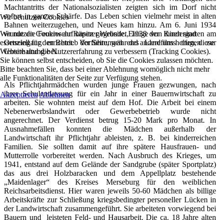
Machtantritts der Nationalsozialisten zeigten sich im Dorf nicht
sofort in ganzer Schärfe. Das Leben schien vielmehr meist in alten
Wir benutzen Cookies
Bahnen weiterzugehen, und Neues kam hinzu. Am 6. Juni 1934
wurde die Feuerwehr Räpitz gegründet, 1938 der Kindergarten am
Wir nutzen Cookies auf unserer Website. Einige von ihnen sind
Ortseingang errichtet. Vorführungen des Landfilms trugen zur
essenziell für den Betrieb der Seite, während andere uns helfen, diese
Unterhaltung bei.
Website und die Nutzererfahrung zu verbessern (Tracking Cookies).
Sie können selbst entscheiden, ob Sie die Cookies zulassen möchten.
Bitte beachten Sie, dass bei einer Ablehnung womöglich nicht mehr
alle Funktionalitäten der Seite zur Verfügung stehen.
Als Pflichtjahrmädchen wurden junge Frauen gezwungen, nach
ihrer Schulentlassung für ein Jahr in einer Bauernwirtschaft zu
Akzeptieren
Ablehnen
arbeiten. Sie wohnten meist auf dem Hof. Die Arbeit bei einem
Nebenerwerbslandwirt oder Gewerbebetrieb wurde nicht
angerechnet. Der Verdienst betrug 15-20 Mark pro Monat. In
Ausnahmefällen konnten die Mädchen außerhalb der
Landwirtschaft ihr Pflichtjahr ableisten, z. B. bei kinderreichen
Familien. Sie sollten damit auf ihre spätere Hausfrauen- und
Mutterrolle vorbereitet werden. Nach Ausbruch des Krieges, um
1941, entstand auf dem Gelände der Sandgrube (später Sportplatz)
das aus drei Holzbaracken und dem Appellplatz bestehende
„Maidenlager“ des Kreises Merseburg für den weiblichen
Reichsarbeitsdienst. Hier waren jeweils 50-60 Mädchen als billige
Arbeitskräfte zur Schließung kriegsbedingter personeller Lücken in
der Landwirtschaft zusammengeführt. Sie arbeiteten vorwiegend bei
Bauern und leisteten Feld- und Hausarbeit. Die ca. 18 Jahre alten