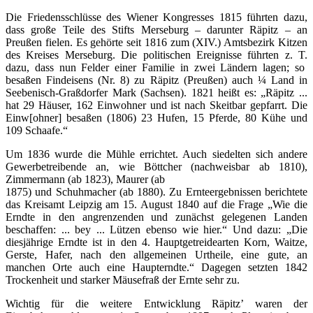
Die Friedensschlüsse des Wiener Kongresses 1815 führten dazu,
dass große Teile des Stifts Merseburg – darunter Räpitz – an
Preußen fielen. Es gehörte seit 1816 zum (XIV.) Amtsbezirk Kitzen
des Kreises Merseburg. Die politischen Ereignisse führten z. T.
dazu, dass nun Felder einer Familie in zwei Ländern lagen; so
besaßen Findeisens (Nr. 8) zu Räpitz (Preußen) auch ¼ Land in
Seebenisch-Graßdorfer Mark (Sachsen). 1821 heißt es: „Räpitz ...
hat 29 Häuser, 162 Einwohner und ist nach Skeitbar gepfarrt. Die
Einw[ohner] besaßen (1806) 23 Hufen, 15 Pferde, 80 Kühe und
109 Schaafe.“
Um 1836 wurde die Mühle errichtet. Auch siedelten sich andere
Gewerbetreibende an, wie Böttcher (nachweisbar ab 1810),
Zimmermann (ab 1823), Maurer (ab
1875) und Schuhmacher (ab 1880). Zu Ernteergebnissen berichtete
das Kreisamt Leipzig am 15. August 1840 auf die Frage „Wie die
Erndte in den angrenzenden und zunächst gelegenen Landen
beschaffen: ... bey ... Lützen ebenso wie hier.“ Und dazu: „Die
diesjährige Erndte ist in den 4. Hauptgetreidearten Korn, Waitze,
Gerste, Hafer, nach den allgemeinen Urtheile, eine gute, an
manchen Orte auch eine Haupterndte.“ Dagegen setzten 1842
Trockenheit und starker Mäusefraß der Ernte sehr zu.
Wichtig für die weitere Entwicklung Räpitz’ waren der