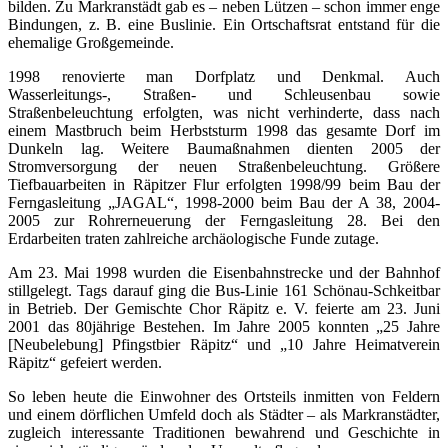
bilden. Zu Markranstädt gab es – neben Lützen – schon immer enge
Bindungen, z. B. eine Buslinie. Ein Ortschaftsrat entstand für die
ehemalige Großgemeinde.
1998 renovierte man Dorfplatz und Denkmal. Auch
Wasserleitungs-, Straßen- und Schleusenbau sowie
Straßenbeleuchtung erfolgten, was nicht verhinderte, dass nach
einem Mastbruch beim Herbststurm 1998 das gesamte Dorf im
Dunkeln lag. Weitere Baumaßnahmen dienten 2005 der
Stromversorgung der neuen Straßenbeleuchtung. Größere
Tiefbauarbeiten in Räpitzer Flur erfolgten 1998/99 beim Bau der
Ferngasleitung „JAGAL“, 1998-2000 beim Bau der A 38, 2004-
2005 zur Rohrerneuerung der Ferngasleitung 28. Bei den
Erdarbeiten traten zahlreiche archäologische Funde zutage.
Am 23. Mai 1998 wurden die Eisenbahnstrecke und der Bahnhof
stillgelegt. Tags darauf ging die Bus-Linie 161 Schönau-Schkeitbar
in Betrieb. Der Gemischte Chor Räpitz e. V. feierte am 23. Juni
2001 das 80jährige Bestehen. Im Jahre 2005 konnten „25 Jahre
[Neubelebung] Pfingstbier Räpitz“ und „10 Jahre Heimatverein
Räpitz“ gefeiert werden.
So leben heute die Einwohner des Ortsteils inmitten von Feldern
und einem dörflichen Umfeld doch als Städter – als Markranstädter,
zugleich interessante Traditionen bewahrend und Geschichte in