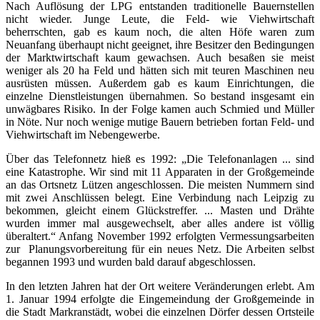
Nach Auflösung der LPG entstanden traditionelle Bauernstellen
nicht wieder. Junge Leute, die Feld- wie Viehwirtschaft
beherrschten, gab es kaum noch, die alten Höfe waren zum
Neuanfang überhaupt nicht geeignet, ihre Besitzer den Bedingungen
der Marktwirtschaft kaum gewachsen. Auch besaßen sie meist
weniger als 20 ha Feld und hätten sich mit teuren Maschinen neu
ausrüsten müssen. Außerdem gab es kaum Einrichtungen, die
einzelne Dienstleistungen übernahmen. So bestand insgesamt ein
unwägbares Risiko. In der Folge kamen auch Schmied und Müller
in Nöte. Nur noch wenige mutige Bauern betrieben fortan Feld- und
Viehwirtschaft im Nebengewerbe.
Über das Telefonnetz hieß es 1992: „Die Telefonanlagen ... sind
eine Katastrophe. Wir sind mit 11 Apparaten in der Großgemeinde
an das Ortsnetz Lützen angeschlossen. Die meisten Nummern sind
mit zwei Anschlüssen belegt. Eine Verbindung nach Leipzig zu
bekommen, gleicht einem Glückstreffer. ... Masten und Drähte
wurden immer mal ausgewechselt, aber alles andere ist völlig
überaltert.“ Anfang November 1992 erfolgten Vermessungsarbeiten
zur Planungsvorbereitung für ein neues Netz. Die Arbeiten selbst
begannen 1993 und wurden bald darauf abgeschlossen.
In den letzten Jahren hat der Ort weitere Veränderungen erlebt. Am
1. Januar 1994 erfolgte die Eingemeindung der Großgemeinde in
die Stadt Markranstädt, wobei die einzelnen Dörfer dessen Ortsteile