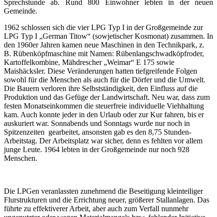
Sprechstunde ab. Rund 800 Einwohner lebten in der neuen
Gemeinde.
1962 schlossen sich die vier LPG Typ I in der Großgemeinde zur
LPG Typ I „German Titow“ (sowjetischer Kosmonat) zusammen. In
den 1960er Jahren kamen neue Maschinen in den Technikpark, z.
B. Rübenköpfmaschine mit Namen: Rübenlangschwadköpfroder,
Kartoffelkombine, Mähdrescher „Weimar“ E 175 sowie
Maishäcksler. Diese Veränderungen hatten tiefgreifende Folgen
sowohl für die Menschen als auch für die Dörfer und die Umwelt.
Die Bauern verloren ihre Selbstständigkeit, den Einfluss auf die
Produktion und das Gefüge der Landwirtschaft. Neu war, dass zum
festen Monatseinkommen die steuerfreie individuelle Viehhaltung
kam. Auch konnte jeder in den Urlaub oder zur Kur fahren, bis er
auskuriert war. Sonnabends und Sonntags wurde nur noch in
Spitzenzeiten gearbeitet, ansonsten gab es den 8,75 Stunden-
Arbeitstag. Der Arbeitsplatz war sicher, denn es fehlten vor allem
junge Leute. 1964 lebten in der Großgemeinde nur noch 928
Menschen.
Die LPGen veranlassten zunehmend die Beseitigung kleinteiliger
Flurstrukturen und die Errichtung neuer, größerer Stallanlagen. Das
führte zu effektiverer Arbeit, aber auch zum Verfall nunmehr