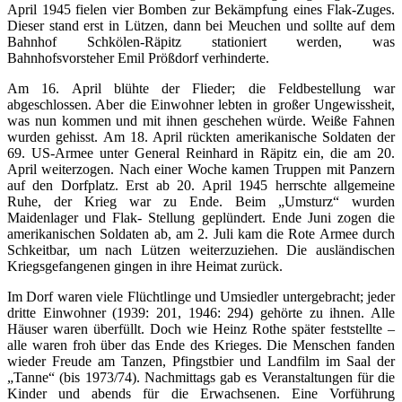
April 1945 fielen vier Bomben zur Bekämpfung eines Flak-Zuges.
Dieser stand erst in Lützen, dann bei Meuchen und sollte auf dem
Bahnhof Schkölen-Räpitz stationiert werden, was
Bahnhofsvorsteher Emil Prößdorf verhinderte.
Am 16. April blühte der Flieder; die Feldbestellung war
abgeschlossen. Aber die Einwohner lebten in großer Ungewissheit,
was nun kommen und mit ihnen geschehen würde. Weiße Fahnen
wurden gehisst. Am 18. April rückten amerikanische Soldaten der
69. US-Armee unter General Reinhard in Räpitz ein, die am 20.
April weiterzogen. Nach einer Woche kamen Truppen mit Panzern
auf den Dorfplatz. Erst ab 20. April 1945 herrschte allgemeine
Ruhe, der Krieg war zu Ende. Beim „Umsturz“ wurden
Maidenlager und Flak- Stellung geplündert. Ende Juni zogen die
amerikanischen Soldaten ab, am 2. Juli kam die Rote Armee durch
Schkeitbar, um nach Lützen weiterzuziehen. Die ausländischen
Kriegsgefangenen gingen in ihre Heimat zurück.
Im Dorf waren viele Flüchtlinge und Umsiedler untergebracht; jeder
dritte Einwohner (1939: 201, 1946: 294) gehörte zu ihnen. Alle
Häuser waren überfüllt. Doch wie Heinz Rothe später feststellte –
alle waren froh über das Ende des Krieges. Die Menschen fanden
wieder Freude am Tanzen, Pfingstbier und Landfilm im Saal der
„Tanne“ (bis 1973/74). Nachmittags gab es Veranstaltungen für die
Kinder und abends für die Erwachsenen. Eine Vorführung