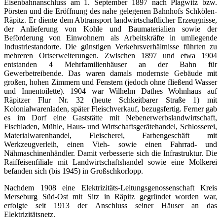
Eisenbahnanschluss am 1. September 1897 nach Plagwitz bzw.
Pörsten und die Eröffnung des nahe gelegenen Bahnhofs Schkölen-
Räpitz. Er diente dem Abtransport landwirtschaftlicher Erzeugnisse,
der Anlieferung von Kohle und Baumaterialien sowie der
Beförderung von Einwohnern als Arbeitskräfte in umliegende
Industriestandorte. Die günstigen Verkehrsverhältnisse führten zu
mehreren Ortserweiterungen. Zwischen 1897 und etwa 1904
entstanden 4 Mehrfamilienhäuser an der Bahn für
Gewerbetreibende. Das waren damals modernste Gebäude mit
großen, hohen Zimmern und Fenstern (jedoch ohne fließend Wasser
und Innentoilette). 1904 war Wilhelm Dathes Wohnhaus auf
Räpitzer Flur Nr. 32 (heute Schkeitbarer Straße 1) mit
Kolonialwarenladen, später Fleischverkauf, bezugsfertig. Ferner gab
es im Dorf eine Gaststätte mit Nebenerwerbslandwirtschaft,
Fischladen, Mühle, Haus- und Wirtschaftsgerätehandel, Schlosserei,
Materialwarenhandel, Fleischerei, Farbengeschäft mit
Werkzeugverleih, einen Vieh- sowie einen Fahrrad- und
Nähmaschinenhändler. Damit verbesserte sich die Infrastruktur. Die
Raiffeisenfiliale mit Landwirtschaftshandel sowie eine Molkerei
befanden sich (bis 1945) in Großschkorlopp.
Nachdem 1908 eine Elektrizitäts-Leitungsgenossenschaft Kreis
Merseburg Süd-Ost mit Sitz in Räpitz gegründet worden war,
erfolgte seit 1913 der Anschluss seiner Häuser an das
Elektrizitätsnetz.