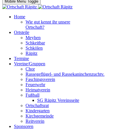
Mobile Menu Toggle
Home
Wie gut kennt ihr unsere
Ortschaft?
Ortsteile
Meyhen
Schkeitbar
Schkölen
Räpitz
Termine
Vereine/Gruppen
Chor
Rassegeflügel- und Rassekaninchenzuchtv.
Faschingsverein
Feuerwehr
Heimatverein
Fußball
SG Räpitz Vereinsseite
Ortschaftsrat
Kindergarten
Kirchgemeinde
Reitverein
Sponsoren