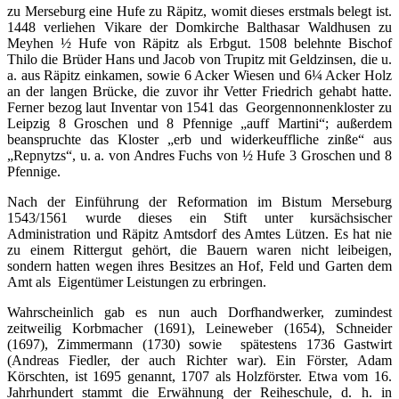
zu Merseburg eine Hufe zu Räpitz, womit dieses erstmals belegt ist.
1448 verliehen Vikare der Domkirche Balthasar Waldhusen zu
Meyhen ½ Hufe von Räpitz als Erbgut. 1508 belehnte Bischof
Thilo die Brüder Hans und Jacob von Trupitz mit Geldzinsen, die u.
a. aus Räpitz einkamen, sowie 6 Acker Wiesen und 6¼ Acker Holz
an der langen Brücke, die zuvor ihr Vetter Friedrich gehabt hatte.
Ferner bezog laut Inventar von 1541 das Georgennonnenkloster zu
Leipzig 8 Groschen und 8 Pfennige „auff Martini“; außerdem
beanspruchte das Kloster „erb und widerkeuffliche zinße“ aus
„Repnytzs“, u. a. von Andres Fuchs von ½ Hufe 3 Groschen und 8
Pfennige.
Nach der Einführung der Reformation im Bistum Merseburg
1543/1561 wurde dieses ein Stift unter kursächsischer
Administration und Räpitz Amtsdorf des Amtes Lützen. Es hat nie
zu einem Rittergut gehört, die Bauern waren nicht leibeigen,
sondern hatten wegen ihres Besitzes an Hof, Feld und Garten dem
Amt als Eigentümer Leistungen zu erbringen.
Wahrscheinlich gab es nun auch Dorfhandwerker, zumindest
zeitweilig Korbmacher (1691), Leineweber (1654), Schneider
(1697), Zimmermann (1730) sowie spätestens 1736 Gastwirt
(Andreas Fiedler, der auch Richter war). Ein Förster, Adam
Körschten, ist 1695 genannt, 1707 als Holzförster. Etwa vom 16.
Jahrhundert stammt die Erwähnung der Reiheschule, d. h. in