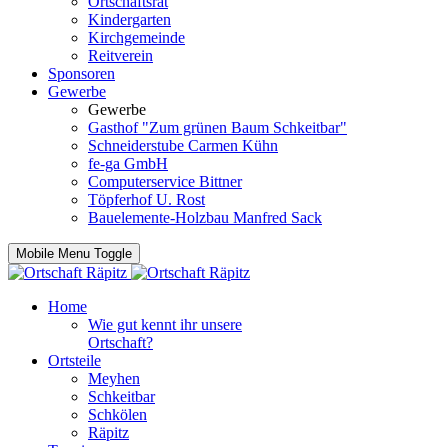
Ortschaftsrat
Kindergarten
Kirchgemeinde
Reitverein
Sponsoren
Gewerbe
Gewerbe
Gasthof "Zum grünen Baum Schkeitbar"
Schneiderstube Carmen Kühn
fe-ga GmbH
Computerservice Bittner
Töpferhof U. Rost
Bauelemente-Holzbau Manfred Sack
Mobile Menu Toggle
Home
Wie gut kennt ihr unsere
Ortschaft?
Ortsteile
Meyhen
Schkeitbar
Schkölen
Räpitz