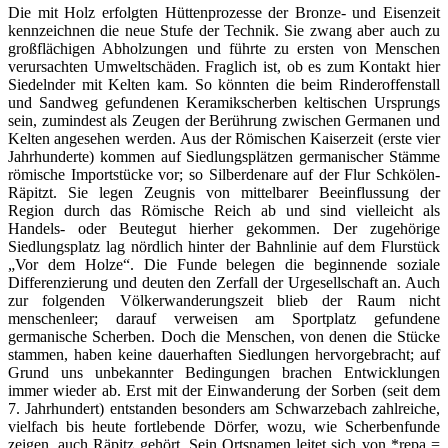
Die mit Holz erfolgten Hüttenprozesse der Bronze- und Eisenzeit
kennzeichnen die neue Stufe der Technik. Sie zwang aber auch zu
großflächigen Abholzungen und führte zu ersten von Menschen
verursachten Umweltschäden. Fraglich ist, ob es zum Kontakt hier
Siedelnder mit Kelten kam. So könnten die beim Rinderoffenstall
und Sandweg gefundenen Keramikscherben keltischen Ursprungs
sein, zumindest als Zeugen der Berührung zwischen Germanen und
Kelten angesehen werden. Aus der Römischen Kaiserzeit (erste vier
Jahrhunderte) kommen auf Siedlungsplätzen germanischer Stämme
römische Importstücke vor; so Silberdenare auf der Flur Schkölen-
Räpitzt. Sie legen Zeugnis von mittelbarer Beeinflussung der
Region durch das Römische Reich ab und sind vielleicht als
Handels- oder Beutegut hierher gekommen. Der zugehörige
Siedlungsplatz lag nördlich hinter der Bahnlinie auf dem Flurstück
„Vor dem Holze“. Die Funde belegen die beginnende soziale
Differenzierung und deuten den Zerfall der Urgesellschaft an. Auch
zur folgenden Völkerwanderungszeit blieb der Raum nicht
menschenleer; darauf verweisen am Sportplatz gefundene
germanische Scherben. Doch die Menschen, von denen die Stücke
stammen, haben keine dauerhaften Siedlungen hervorgebracht; auf
Grund uns unbekannter Bedingungen brachen Entwicklungen
immer wieder ab. Erst mit der Einwanderung der Sorben (seit dem
7. Jahrhundert) entstanden besonders am Schwarzebach zahlreiche,
vielfach bis heute fortlebende Dörfer, wozu, wie Scherbenfunde
zeigen, auch Räpitz gehört. Sein Ortsnamen leitet sich von *repa =