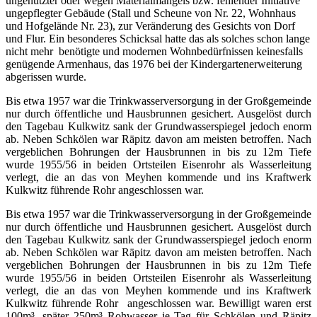
ungenutzter oder wegen Materialmangels bzw. fehlender Initiative
ungepflegter Gebäude (Stall und Scheune von Nr. 22, Wohnhaus
und Hofgelände Nr. 23), zur Veränderung des Gesichts von Dorf
und Flur. Ein besonderes Schicksal hatte das als solches schon lange
nicht mehr benötigte und modernen Wohnbedürfnissen keinesfalls
genügende Armenhaus, das 1976 bei der Kindergartenerweiterung
abgerissen wurde.
Bis etwa 1957 war die Trinkwasserversorgung in der Großgemeinde
nur durch öffentliche und Hausbrunnen gesichert. Ausgelöst durch
den Tagebau Kulkwitz sank der Grundwasserspiegel jedoch enorm
ab. Neben Schkölen war Räpitz davon am meisten betroffen. Nach
vergeblichen Bohrungen der Hausbrunnen in bis zu 12m Tiefe
wurde 1955/56 in beiden Ortsteilen Eisenrohr als Wasserleitung
verlegt, die an das von Meyhen kommende und ins Kraftwerk
Kulkwitz führende Rohr angeschlossen war.
Bis etwa 1957 war die Trinkwasserversorgung in der Großgemeinde
nur durch öffentliche und Hausbrunnen gesichert. Ausgelöst durch
den Tagebau Kulkwitz sank der Grundwasserspiegel jedoch enorm
ab. Neben Schkölen war Räpitz davon am meisten betroffen. Nach
vergeblichen Bohrungen der Hausbrunnen in bis zu 12m Tiefe
wurde 1955/56 in beiden Ortsteilen Eisenrohr als Wasserleitung
verlegt, die an das von Meyhen kommende und ins Kraftwerk
Kulkwitz führende Rohr angeschlossen war. Bewilligt waren erst
100m³, später 250m³ Rohwasser je Tag für Schkölen und Räpitz