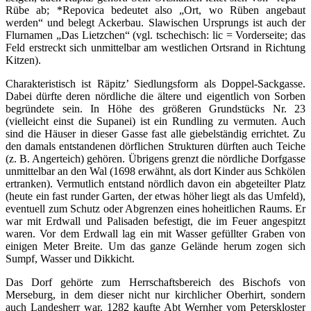
Rübe ab; *Repovica bedeutet also „Ort, wo Rüben angebaut
werden“ und belegt Ackerbau. Slawischen Ursprungs ist auch der
Flurnamen „Das Lietzchen“ (vgl. tschechisch: lic = Vorderseite; das
Feld erstreckt sich unmittelbar am westlichen Ortsrand in Richtung
Kitzen).
Charakteristisch ist Räpitz’ Siedlungsform als Doppel-Sackgasse.
Dabei dürfte deren nördliche die ältere und eigentlich von Sorben
begründete sein. In Höhe des größeren Grundstücks Nr. 23
(vielleicht einst die Supanei) ist ein Rundling zu vermuten. Auch
sind die Häuser in dieser Gasse fast alle giebelständig errichtet. Zu
den damals entstandenen dörflichen Strukturen dürften auch Teiche
(z. B. Angerteich) gehören. Übrigens grenzt die nördliche Dorfgasse
unmittelbar an den Wal (1698 erwähnt, als dort Kinder aus Schkölen
ertranken). Vermutlich entstand nördlich davon ein abgeteilter Platz
(heute ein fast runder Garten, der etwas höher liegt als das Umfeld),
eventuell zum Schutz oder Abgrenzen eines hoheitlichen Raums. Er
war mit Erdwall und Palisaden befestigt, die im Feuer angespitzt
waren. Vor dem Erdwall lag ein mit Wasser gefüllter Graben von
einigen Meter Breite. Um das ganze Gelände herum zogen sich
Sumpf, Wasser und Dikkicht.
Das Dorf gehörte zum Herrschaftsbereich des Bischofs von
Merseburg, in dem dieser nicht nur kirchlicher Oberhirt, sondern
auch Landesherr war. 1282 kaufte Abt Wernher vom Peterskloster