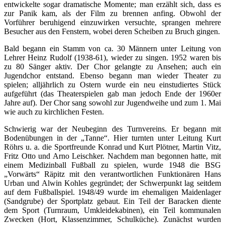
entwickelte sogar dramatische Momente; man erzählt sich, dass es
zur Panik kam, als der Film zu brennen anfing. Obwohl der
Vorführer beruhigend einzuwirken versuchte, sprangen mehrere
Besucher aus den Fenstern, wobei deren Scheiben zu Bruch gingen.
Bald begann ein Stamm von ca. 30 Männern unter Leitung von
Lehrer Heinz Rudolf (1938-61), wieder zu singen. 1952 waren bis
zu 80 Sänger aktiv. Der Chor gelangte zu Ansehen; auch ein
Jugendchor entstand. Ebenso begann man wieder Theater zu
spielen; alljährlich zu Ostern wurde ein neu einstudiertes Stück
aufgeführt (das Theaterspielen gab man jedoch Ende der 1960er
Jahre auf). Der Chor sang sowohl zur Jugendweihe und zum 1. Mai
wie auch zu kirchlichen Festen.
Schwierig war der Neubeginn des Turnvereins. Er begann mit
Bodenübungen in der „Tanne“. Hier turnten unter Leitung Kurt
Röhrs u. a. die Sportfreunde Konrad und Kurt Plötner, Martin Vitz,
Fritz Otto und Arno Leischker. Nachdem man begonnen hatte, mit
einem Medizinball Fußball zu spielen, wurde 1948 die BSG
„Vorwärts“ Räpitz mit den verantwortlichen Funktionären Hans
Urban und Alwin Kohles gegründet; der Schwerpunkt lag seitdem
auf dem Fußballspiel. 1948/49 wurde im ehemaligen Maidenlager
(Sandgrube) der Sportplatz gebaut. Ein Teil der Baracken diente
dem Sport (Turnraum, Umkleidekabinen), ein Teil kommunalen
Zwecken (Hort, Klassenzimmer, Schulküche). Zunächst wurden