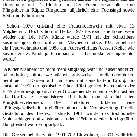
Umgebung mit 15 Pferden an. Der Verein veranstaltet zum
Pfingstbier in Räpitz Ringreiten, alljährlich eine Fuchsjagd sowie
Reit- und Fahrturniere.
Schon 1970 entstand eine Frauenfeuerwehr mit etwa 13
Mitgliedern. Doch schon im Herbst 1977 löste sich die Frauenwehr
wieder auf. Die FFW Räpitz wurde 1971 mit der Schkeitbars
zusammengeschlossen, die auch Meyhen schützte. 1972 erhielt sie
ein Feuerwehrauto und 1988 ein Feuerwehrhaus (dessen Keller wie
zuvor der des Kindergartenanbaus als Luftschutzkeller eingerichtet
wurde).
Als der Männerchor nicht mehr singfähig war und auseinander zu
fallen drohte, nahm er – zunächst „probeweise“, um die Gemüter zu
beruhigen – Damen auf und dies mit dauerhaftem Erfolg. So
entstand 1977 der gemischte Chor. 1980 griffen Kameraden der
FFW die Anregung auf, in der Großgemeinde erneut das Pfingstbier
als Dorffest zu organisieren. Rat holte man sich bei alten
Pfingstbierveteranen. Die Initiatoren bildeten eine
„Pfingstgesellschaft“ und übernahmen die Verantwortung für die
Gestaltung des Festes. Erstmals 1981 wurde das traditionelle
Maienschlagen und -austragen in den Dörfern wieder durchgeführt.
Hauptfestort war der Sportplatz.
Die Großgemeinde zählte 1991 782 Einwohner, je 391 weibliche