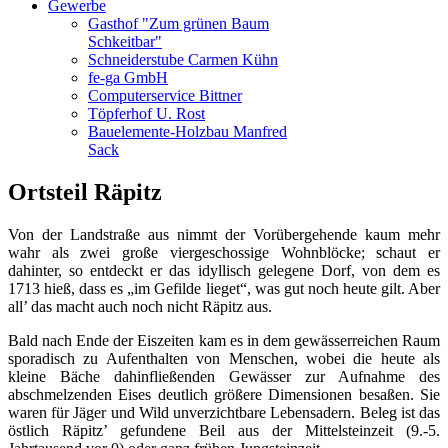
Gewerbe
Gasthof "Zum grünen Baum
Schkeitbar"
Schneiderstube Carmen Kühn
fe-ga GmbH
Computerservice Bittner
Töpferhof U. Rost
Bauelemente-Holzbau Manfred
Sack
Ortsteil Räpitz
Von der Landstraße aus nimmt der Vorübergehende kaum mehr
wahr als zwei große viergeschossige Wohnblöcke; schaut er
dahinter, so entdeckt er das idyllisch gelegene Dorf, von dem es
1713 hieß, dass es „im Gefilde lieget“, was gut noch heute gilt. Aber
all’ das macht auch noch nicht Räpitz aus.
Bald nach Ende der Eiszeiten kam es in dem gewässerreichen Raum
sporadisch zu Aufenthalten von Menschen, wobei die heute als
kleine Bäche dahinfließenden Gewässer zur Aufnahme des
abschmelzenden Eises deutlich größere Dimensionen besaßen. Sie
waren für Jäger und Wild unverzichtbare Lebensadern. Beleg ist das
östlich Räpitz’ gefundene Beil aus der Mittelsteinzeit (9.-5.