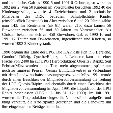
und männliche. Gab es 1990 5 und 1991 6 Geburten, so waren es
1992 nur 2. Von 50 Kindern im Vorschulalter besuchten 1992 40 die
Kindertagesstätte, wo sie 4 Erzieherinnen und 2 technische
Mitarbeiter des DRK betreuten. Schulpflichtige Kinder
(einschließlich Lernende) im Alter zwischen 6 und 20 Jahren zählte
man 143. Im Rentenalter (ab 61) waren 215, dazu kamen 56
Einwohner zwischen 56 und 60 Jahren im Vorrentenalter. Als
Christen bekannten sich ca. 450 Einwohner. Gab es 1990 16 und
1991 12 Taufen von Erwachsenen, Jugendlichen und Kindern, so
wurden 1992 3 Kinder getauft.
1990 begann das Ende der LPG. Die KAP löste sich in 3 Bereiche,
Gundorf, Dölzig, Quesitz/Räpitz, auf. Letzterer kam mit einer
Fläche von 2400 ha zur LPG (Tierproduktion) Quesitz / Räpitz. Seit
Februar/März wurden keine Tiere mehr abgenommen, später nur
noch zu ruinösen Preisen. Gemäß Einigungsvertrag in Verbindung
mit dem Landwirtschaftsanpassungsgesetz vom März 1991 wurde
durch einen Beschluss der Mitgliedervollversammlung die Teilung
der LPG Quesitz/Räpitz und ebenfalls durch einen Beschluss der
Mitgliedervollversammlung im April 1991 die Liquidation der LPG
Räpitz beschlossen (LPG i. L. bis 31. 12. 1999). Im Juli 1991
wurden die Tierproduktion eingestellt, Viehbestände aufgelöst und
billig verkauft, die Arbeitsplätze gestrichen und die Landwirte um
ihre eingebrachten Beträge bebracht.