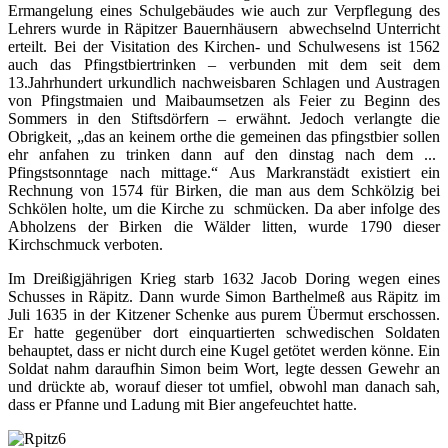
Ermangelung eines Schulgebäudes wie auch zur Verpflegung des
Lehrers wurde in Räpitzer Bauernhäusern abwechselnd Unterricht
erteilt. Bei der Visitation des Kirchen- und Schulwesens ist 1562
auch das Pfingstbiertrinken – verbunden mit dem seit dem
13.Jahrhundert urkundlich nachweisbaren Schlagen und Austragen
von Pfingstmaien und Maibaumsetzen als Feier zu Beginn des
Sommers in den Stiftsdörfern – erwähnt. Jedoch verlangte die
Obrigkeit, „das an keinem orthe die gemeinen das pfingstbier sollen
ehr anfahen zu trinken dann auf den dinstag nach dem ...
Pfingstsonntage nach mittage.“ Aus Markranstädt existiert ein
Rechnung von 1574 für Birken, die man aus dem Schkölzig bei
Schkölen holte, um die Kirche zu schmücken. Da aber infolge des
Abholzens der Birken die Wälder litten, wurde 1790 dieser
Kirchschmuck verboten.
Im Dreißigjährigen Krieg starb 1632 Jacob Doring wegen eines
Schusses in Räpitz. Dann wurde Simon Barthelmeß aus Räpitz im
Juli 1635 in der Kitzener Schenke aus purem Übermut erschossen.
Er hatte gegenüber dort einquartierten schwedischen Soldaten
behauptet, dass er nicht durch eine Kugel getötet werden könne. Ein
Soldat nahm daraufhin Simon beim Wort, legte dessen Gewehr an
und drückte ab, worauf dieser tot umfiel, obwohl man danach sah,
dass er Pfanne und Ladung mit Bier angefeuchtet hatte.