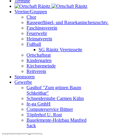
Termine
Vereine/Gruppen
Chor
Rassegeflügel- und Rassekaninchenzuchtv.
Faschingsverein
Feuerwehr
Heimatverein
Fußball
SG Räpitz Vereinsseite
Ortschaftsrat
Kindergarten
Kirchgemeinde
Reitverein
Sponsoren
Gewerbe
Gasthof "Zum grünen Baum
Schkeitbar"
Schneiderstube Carmen Kühn
fe-ga GmbH
Computerservice Bittner
Töpferhof U. Rost
Bauelemente-Holzbau Manfred
Sack