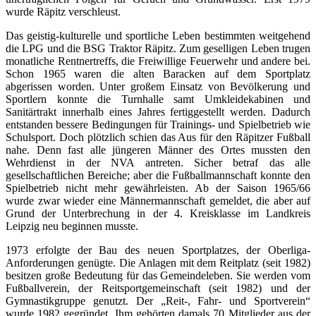
wurde Räpitz verschleust.
Das geistig-kulturelle und sportliche Leben bestimmten weitgehend
die LPG und die BSG Traktor Räpitz. Zum geselligen Leben trugen
monatliche Rentnertreffs, die Freiwillige Feuerwehr und andere bei.
Schon 1965 waren die alten Baracken auf dem Sportplatz
abgerissen worden. Unter großem Einsatz von Bevölkerung und
Sportlern konnte die Turnhalle samt Umkleidekabinen und
Sanitärtrakt innerhalb eines Jahres fertiggestellt werden. Dadurch
entstanden bessere Bedingungen für Trainings- und Spielbetrieb wie
Schulsport. Doch plötzlich schien das Aus für den Räpitzer Fußball
nahe. Denn fast alle jüngeren Männer des Ortes mussten den
Wehrdienst in der NVA antreten. Sicher betraf das alle
gesellschaftlichen Bereiche; aber die Fußballmannschaft konnte den
Spielbetrieb nicht mehr gewährleisten. Ab der Saison 1965/66
wurde zwar wieder eine Männermannschaft gemeldet, die aber auf
Grund der Unterbrechung in der 4. Kreisklasse im Landkreis
Leipzig neu beginnen musste.
1973 erfolgte der Bau des neuen Sportplatzes, der Oberliga-
Anforderungen genügte. Die Anlagen mit dem Reitplatz (seit 1982)
besitzen große Bedeutung für das Gemeindeleben. Sie werden vom
Fußballverein, der Reitsportgemeinschaft (seit 1982) und der
Gymnastikgruppe genutzt. Der „Reit-, Fahr- und Sportverein“
wurde 1982 gegründet. Ihm gehörten damals 70 Mitglieder aus der