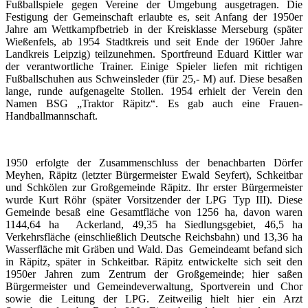
Fußballspiele gegen Vereine der Umgebung ausgetragen. Die
Festigung der Gemeinschaft erlaubte es, seit Anfang der 1950er
Jahre am Wettkampfbetrieb in der Kreisklasse Merseburg (später
Wießenfels, ab 1954 Stadtkreis und seit Ende der 1960er Jahre
Landkreis Leipzig) teilzunehmen. Sportfreund Eduard Kittler war
der verantwortliche Trainer. Einige Spieler liefen mit richtigen
Fußballschuhen aus Schweinsleder (für 25,- M) auf. Diese besaßen
lange, runde aufgenagelte Stollen. 1954 erhielt der Verein den
Namen BSG „Traktor Räpitz“. Es gab auch eine Frauen-
Handballmannschaft.
1950 erfolgte der Zusammenschluss der benachbarten Dörfer
Meyhen, Räpitz (letzter Bürgermeister Ewald Seyfert), Schkeitbar
und Schkölen zur Großgemeinde Räpitz. Ihr erster Bürgermeister
wurde Kurt Röhr (später Vorsitzender der LPG Typ III). Diese
Gemeinde besaß eine Gesamtfläche von 1256 ha, davon waren
1144,64 ha Ackerland, 49,35 ha Siedlungsgebiet, 46,5 ha
Verkehrsfläche (einschließlich Deutsche Reichsbahn) und 13,36 ha
Wasserfläche mit Gräben und Wald. Das Gemeindeamt befand sich
in Räpitz, später in Schkeitbar. Räpitz entwickelte sich seit den
1950er Jahren zum Zentrum der Großgemeinde; hier saßen
Bürgermeister und Gemeindeverwaltung, Sportverein und Chor
sowie die Leitung der LPG. Zeitweilig hielt hier ein Arzt