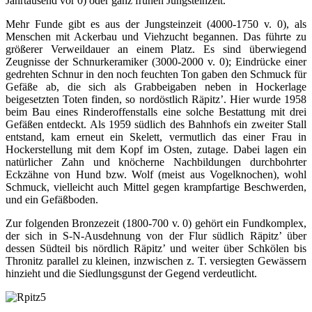
Jahrtausend vor 0) oder ganz frühen Jungsteinzeit.
Mehr Funde gibt es aus der Jungsteinzeit (4000-1750 v. 0), als
Menschen mit Ackerbau und Viehzucht begannen. Das führte zu
größerer Verweildauer an einem Platz. Es sind überwiegend
Zeugnisse der Schnurkeramiker (3000-2000 v. 0); Eindrücke einer
gedrehten Schnur in den noch feuchten Ton gaben den Schmuck für
Gefäße ab, die sich als Grabbeigaben neben in Hockerlage
beigesetzten Toten finden, so nordöstlich Räpitz’. Hier wurde 1958
beim Bau eines Rinderoffenstalls eine solche Bestattung mit drei
Gefäßen entdeckt. Als 1959 südlich des Bahnhofs ein zweiter Stall
entstand, kam erneut ein Skelett, vermutlich das einer Frau in
Hockerstellung mit dem Kopf im Osten, zutage. Dabei lagen ein
natürlicher Zahn und knöcherne Nachbildungen durchbohrter
Eckzähne von Hund bzw. Wolf (meist aus Vogelknochen), wohl
Schmuck, vielleicht auch Mittel gegen krampfartige Beschwerden,
und ein Gefäßboden.
Zur folgenden Bronzezeit (1800-700 v. 0) gehört ein Fundkomplex,
der sich in S-N-Ausdehnung von der Flur südlich Räpitz’ über
dessen Südteil bis nördlich Räpitz’ und weiter über Schkölen bis
Thronitz parallel zu kleinen, inzwischen z. T. versiegten Gewässern
hinzieht und die Siedlungsgunst der Gegend verdeutlicht.