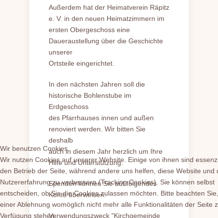
Außerdem hat der Heimatverein Räpitz
e. V. in den neuen Heimatzimmern im
ersten Obergeschoss eine
Daueraustellung über die Geschichte
unserer
Ortsteile eingerichtet.
In den nächsten Jahren soll die
historische Bohlenstube im
Erdgeschoss
des Pfarrhauses innen und außen
renoviert werden. Wir bitten Sie
deshalb
Wir benutzen Cookies
auch in diesem Jahr herzlich um Ihre
Wir nutzen Cookies auf unserer Website. Einige von ihnen sind essenzie
Hilfe und Unterstützung.
den Betrieb der Seite, während andere uns helfen, diese Website und 
Nutzererfahrung zu verbessern (Tracking Cookies). Sie können selbst
Spenden können Sie auf folgendes
entscheiden, ob Sie die Cookies zulassen möchten. Bitte beachten Sie,
Konto überweisen:
einer Ablehnung womöglich nicht mehr alle Funktionalitäten der Seite 
Verwendungszweck "Kirchgemeinde
Verfügung stehen.