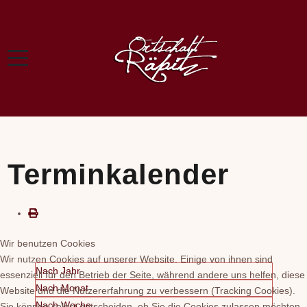
Terminkalender
Wir benutzen Cookies
Wir nutzen Cookies auf unserer Website. Einige von ihnen sind
Nach Jahr
essenziell für den Betrieb der Seite, während andere uns helfen, diese
Nach Monat
Website und die Nutzererfahrung zu verbessern (Tracking Cookies).
Nach Woche
Sie können selbst entscheiden, ob Sie die Cookies zulassen möchten.