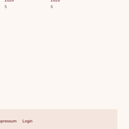
5
6
mpressum
Login