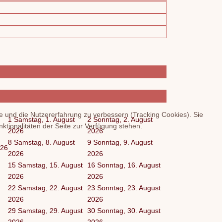
te und die Nutzererfahrung zu verbessern (Tracking Cookies). Sie
1
Samstag, 1. August
2
Sonntag, 2. August
ktionalitäten der Seite zur Verfügung stehen.
2026
2026
8
Samstag, 8. August
9
Sonntag, 9. August
026
2026
2026
15
Samstag, 15. August
16
Sonntag, 16. August
2026
2026
22
Samstag, 22. August
23
Sonntag, 23. August
2026
2026
29
Samstag, 29. August
30
Sonntag, 30. August
2026
2026