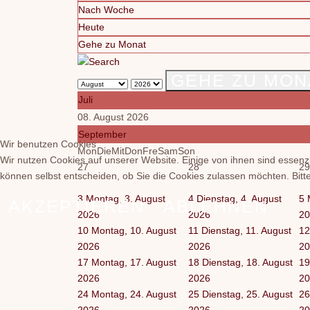
Nach Woche
Heute
Gehe zu Monat
GEHE ZU MON
Juli
08. August 2026
September
Wir benutzen Cookies
Mon
Die
Mit
Don
Fre
Sam
Son
Wir nutzen Cookies auf unserer Website. Einige von ihnen sind essenzi
27
28
29
können selbst entscheiden, ob Sie die Cookies zulassen möchten. Bitte
3
Montag, 3. August
4
Dienstag, 4. August
5
AKZEPTIEREN
ABLEHNEN
2026
2026
20
10
Montag, 10. August
11
Dienstag, 11. August
12
2026
2026
20
17
Montag, 17. August
18
Dienstag, 18. August
19
2026
2026
20
24
Montag, 24. August
25
Dienstag, 25. August
26
2026
2026
20