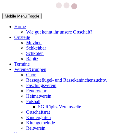
Mobile Menu Toggle
Home
Wie gut kennt ihr unsere Ortschaft?
Ortsteile
Meyhen
Schkeitbar
Schkölen
Räpitz
Termine
Vereine/Gruppen
Chor
Rassegeflügel- und Rassekaninchenzuchtv.
Faschingsverein
Feuerwehr
Heimatverein
Fußball
SG Räpitz Vereinsseite
Ortschaftsrat
Kindergarten
Kirchgemeinde
Reitverein