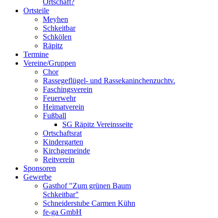
Ortschaft?
Ortsteile
Meyhen
Schkeitbar
Schkölen
Räpitz
Termine
Vereine/Gruppen
Chor
Rassegeflügel- und Rassekaninchenzuchtv.
Faschingsverein
Feuerwehr
Heimatverein
Fußball
SG Räpitz Vereinsseite
Ortschaftsrat
Kindergarten
Kirchgemeinde
Reitverein
Sponsoren
Gewerbe
Gasthof "Zum grünen Baum
Schkeitbar"
Schneiderstube Carmen Kühn
fe-ga GmbH