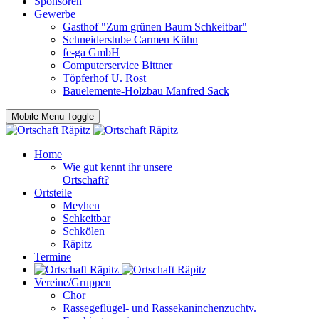
Sponsoren
Gewerbe
Gasthof "Zum grünen Baum Schkeitbar"
Schneiderstube Carmen Kühn
fe-ga GmbH
Computerservice Bittner
Töpferhof U. Rost
Bauelemente-Holzbau Manfred Sack
Mobile Menu Toggle
Home
Wie gut kennt ihr unsere
Ortschaft?
Ortsteile
Meyhen
Schkeitbar
Schkölen
Räpitz
Termine
Vereine/Gruppen
Chor
Rassegeflügel- und Rassekaninchenzuchtv.