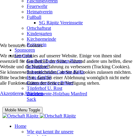
Faschingsverein
Feuerwehr
Heimatverein
Fußball
SG Räpitz Vereinsseite
Ortschaftsrat
Kindergarten
Kirchgemeinde
Reitverein
Wir benutzen Cookies
Sponsoren
Gewerbe
Wir nutzen Cookies auf unserer Website. Einige von ihnen sind
Gasthof "Zum grünen Baum
essenziell für den Betrieb der Seite, während andere uns helfen, diese
Schkeitbar"
Website und die Nutzererfahrung zu verbessern (Tracking Cookies).
Schneiderstube Carmen Kühn
Sie können selbst entscheiden, ob Sie die Cookies zulassen möchten.
fe-ga GmbH
Bitte beachten Sie, dass bei einer Ablehnung womöglich nicht mehr
Computerservice Bittner
alle Funktionalitäten der Seite zur Verfügung stehen.
Töpferhof U. Rost
Akzeptieren
Ablehnen
Bauelemente-Holzbau Manfred
Sack
Mobile Menu Toggle
Home
Wie gut kennt ihr unsere