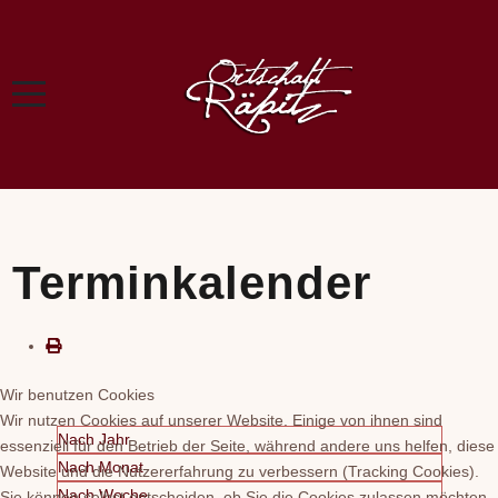
Terminkalender
Wir benutzen Cookies
Wir nutzen Cookies auf unserer Website. Einige von ihnen sind
Nach Jahr
essenziell für den Betrieb der Seite, während andere uns helfen, diese
Nach Monat
Website und die Nutzererfahrung zu verbessern (Tracking Cookies).
Nach Woche
Sie können selbst entscheiden, ob Sie die Cookies zulassen möchten.