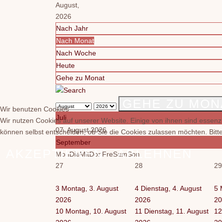
August,
2026
Nach Jahr
Nach Monat
Nach Woche
Heute
Gehe zu Monat
GEHE ZU MON
Wir benutzen Cookies
Juli
Wir nutzen Cookies auf unserer Website. Einige von ihnen sind essenzi
07. August 2026
können selbst entscheiden, ob Sie die Cookies zulassen möchten. Bitte
September
AKZEPTIEREN
ABLEHNEN
Mon
Die
Mit
Don
Fre
Sam
Son
27
28
29
3
Montag, 3. August
4
Dienstag, 4. August
5
2026
2026
20
10
Montag, 10. August
11
Dienstag, 11. August
12