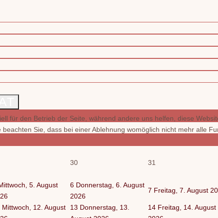
AT
ell für den Betrieb der Seite, während andere uns helfen, diese Websi
 beachten Sie, dass bei einer Ablehnung womöglich nicht mehr alle Fun
30
31
Mittwoch, 5. August
6
Donnerstag, 6. August
7
Freitag, 7. August 2
26
2026
Mittwoch, 12. August
13
Donnerstag, 13.
14
Freitag, 14. August