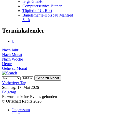
fe-ga GmbH
Computerservice Bittner
Töpferhof U. Rost
Bauelemente-Holzbau Manfred
Sack
Terminkalender
Nach Jahr
Nach Monat
Nach Woche
Heute
Gehe zu Monat
Gehe zu Monat
Vorheriger Tag
Sonntag, 17. Mai 2026
Folgetag
Es wurden keine Events gefunden
© Ortschaft Räpitz 2026.
Impressum