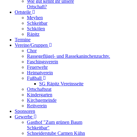
Wie gut kennt ihr unsere
Ortschaft?
Ortsteile
Meyhen
Schkeitbar
Schkölen
Räpitz
Termine
Vereine/Gruppen
Chor
Rassegeflügel- und Rassekaninchenzuchtv.
Faschingsverein
Feuerwehr
Heimatverein
Fußball
SG Räpitz Vereinsseite
Ortschaftsrat
Kindergarten
Kirchgemeinde
Reitverein
Sponsoren
Gewerbe
Gasthof "Zum grünen Baum
Schkeitbar"
Schneiderstube Carmen Kühn