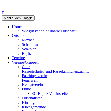
Mobile Menu Toggle
Home
Wie gut kennt ihr unsere Ortschaft?
Ortsteile
Meyhen
Schkeitbar
Schkölen
Räpitz
Termine
Vereine/Gruppen
Chor
Rassegeflügel- und Rassekaninchenzuchtv.
Faschingsverein
Feuerwehr
Heimatverein
Fußball
SG Räpitz Vereinsseite
Ortschaftsrat
Kindergarten
Kirchgemeinde