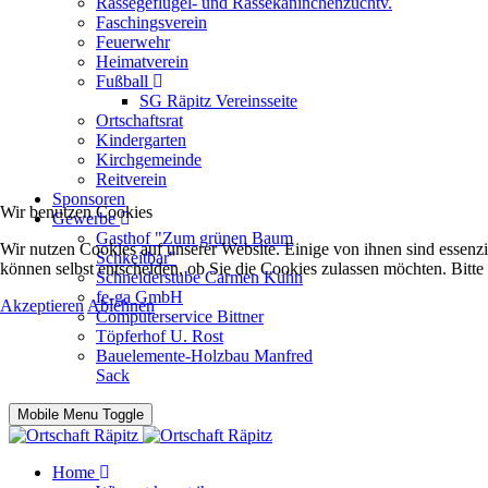
Rassegeflügel- und Rassekaninchenzuchtv.
Faschingsverein
Feuerwehr
Heimatverein
Fußball
SG Räpitz Vereinsseite
Ortschaftsrat
Kindergarten
Kirchgemeinde
Reitverein
Sponsoren
Wir benutzen Cookies
Gewerbe
Gasthof "Zum grünen Baum
Wir nutzen Cookies auf unserer Website. Einige von ihnen sind essenzi
Schkeitbar"
können selbst entscheiden, ob Sie die Cookies zulassen möchten. Bitte
Schneiderstube Carmen Kühn
fe-ga GmbH
Akzeptieren
Ablehnen
Computerservice Bittner
Töpferhof U. Rost
Bauelemente-Holzbau Manfred
Sack
Mobile Menu Toggle
Home