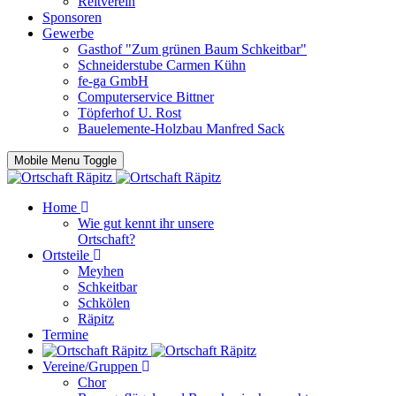
Reitverein
Sponsoren
Gewerbe
Gasthof "Zum grünen Baum Schkeitbar"
Schneiderstube Carmen Kühn
fe-ga GmbH
Computerservice Bittner
Töpferhof U. Rost
Bauelemente-Holzbau Manfred Sack
Mobile Menu Toggle
Home
Wie gut kennt ihr unsere
Ortschaft?
Ortsteile
Meyhen
Schkeitbar
Schkölen
Räpitz
Termine
Vereine/Gruppen
Chor