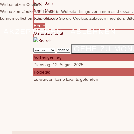
Nach Jahr
Wir benutzen Cookies
Nach Monat
Wir nutzen Cookies auf unserer Website. Einige von ihnen sind essenzi
können selbst entscheiden, ob Sie die Cookies zulassen möchten. Bitte
Nach Woche
Heute
AKZEPTIEREN
ABLEHNEN
Gehe zu Monat
GEHE ZU MON
Vorheriger Tag
Dienstag, 12. August 2025
Folgetag
Es wurden keine Events gefunden