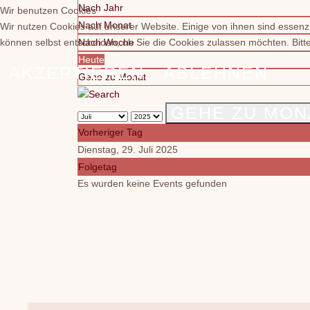
Nach Jahr
Wir benutzen Cookies
Nach Monat
Wir nutzen Cookies auf unserer Website. Einige von ihnen sind essenzi
können selbst entscheiden, ob Sie die Cookies zulassen möchten. Bitte
Nach Woche
Heute
AKZEPTIEREN
ABLEHNEN
Gehe zu Monat
GEHE ZU MON
Vorheriger Tag
Dienstag, 29. Juli 2025
Folgetag
Es wurden keine Events gefunden