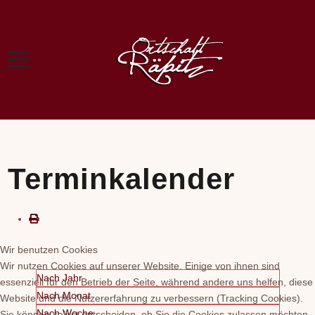
Terminkalender
Wir benutzen Cookies
Wir nutzen Cookies auf unserer Website. Einige von ihnen sind
Nach Jahr
essenziell für den Betrieb der Seite, während andere uns helfen, diese
Nach Monat
Website und die Nutzererfahrung zu verbessern (Tracking Cookies).
Nach Woche
Sie können selbst entscheiden, ob Sie die Cookies zulassen möchten.