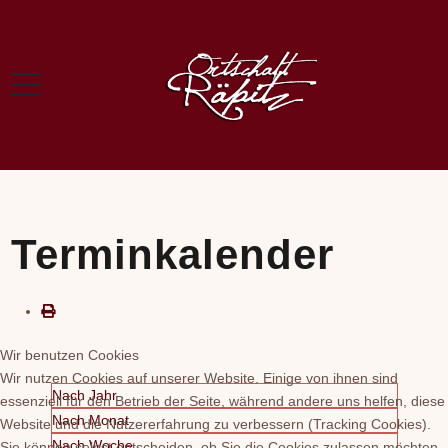
Terminkalender
Wir benutzen Cookies
Wir nutzen Cookies auf unserer Website. Einige von ihnen sind
Nach Jahr
essenziell für den Betrieb der Seite, während andere uns helfen, diese
Nach Monat
Website und die Nutzererfahrung zu verbessern (Tracking Cookies).
Nach Woche
Sie können selbst entscheiden, ob Sie die Cookies zulassen möchten.