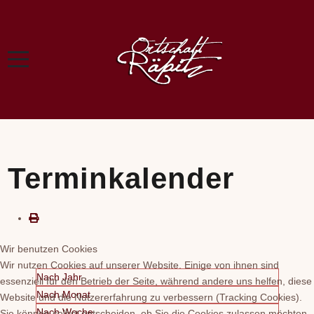
Terminkalender
Wir benutzen Cookies
Wir nutzen Cookies auf unserer Website. Einige von ihnen sind
Nach Jahr
essenziell für den Betrieb der Seite, während andere uns helfen, diese
Nach Monat
Website und die Nutzererfahrung zu verbessern (Tracking Cookies).
Nach Woche
Sie können selbst entscheiden, ob Sie die Cookies zulassen möchten.