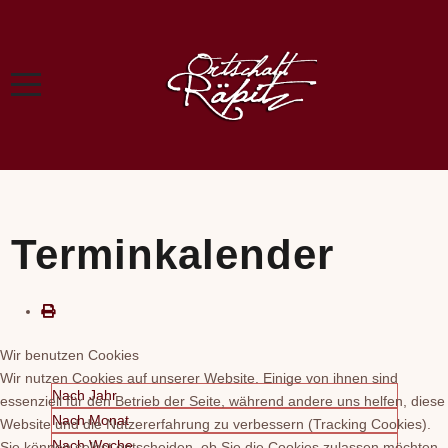
Terminkalender
Wir benutzen Cookies
Wir nutzen Cookies auf unserer Website. Einige von ihnen sind
Nach Jahr
essenziell für den Betrieb der Seite, während andere uns helfen, diese
Nach Monat
Website und die Nutzererfahrung zu verbessern (Tracking Cookies).
Nach Woche
Sie können selbst entscheiden, ob Sie die Cookies zulassen möchten.