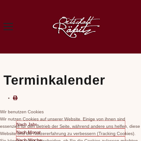
Terminkalender
Wir benutzen Cookies
Wir nutzen Cookies auf unserer Website. Einige von ihnen sind
Nach Jahr
essenziell für den Betrieb der Seite, während andere uns helfen, diese
Nach Monat
Website und die Nutzererfahrung zu verbessern (Tracking Cookies).
Nach Woche
Sie können selbst entscheiden, ob Sie die Cookies zulassen möchten.