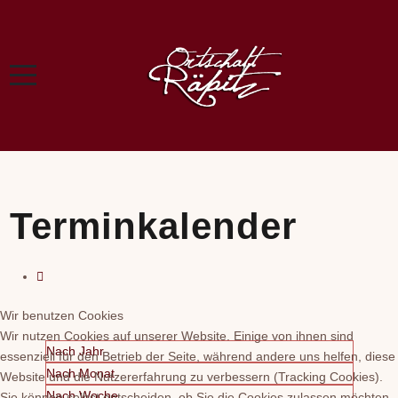
Terminkalender
Wir benutzen Cookies
Wir nutzen Cookies auf unserer Website. Einige von ihnen sind
Nach Jahr
essenziell für den Betrieb der Seite, während andere uns helfen, diese
Nach Monat
Website und die Nutzererfahrung zu verbessern (Tracking Cookies).
Nach Woche
Sie können selbst entscheiden, ob Sie die Cookies zulassen möchten.