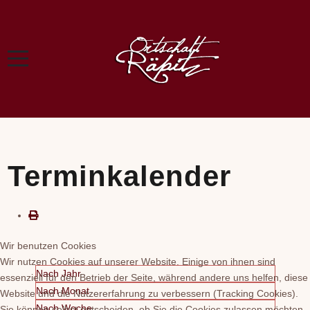
Terminkalender
Wir benutzen Cookies
Wir nutzen Cookies auf unserer Website. Einige von ihnen sind
Nach Jahr
essenziell für den Betrieb der Seite, während andere uns helfen, diese
Nach Monat
Website und die Nutzererfahrung zu verbessern (Tracking Cookies).
Nach Woche
Sie können selbst entscheiden, ob Sie die Cookies zulassen möchten.