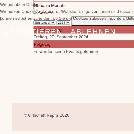
Wir benutzen Cookies
Gehe zu Monat
Wir nutzen Cookies auf unserer Website. Einige von ihnen sind essenzi
können selbst entscheiden, ob Sie die Cookies zulassen möchten. Bitte
GEHE ZU MON
Vorheriger Tag
AKZEPTIEREN
ABLEHNEN
Freitag, 27. September 2024
Folgetag
Es wurden keine Events gefunden
© Ortschaft Räpitz 2026.