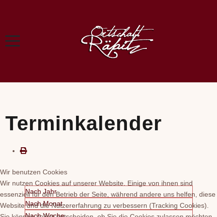
Terminkalender
Wir benutzen Cookies
Wir nutzen Cookies auf unserer Website. Einige von ihnen sind
Nach Jahr
essenziell für den Betrieb der Seite, während andere uns helfen, diese
Nach Monat
Website und die Nutzererfahrung zu verbessern (Tracking Cookies).
Nach Woche
Sie können selbst entscheiden, ob Sie die Cookies zulassen möchten.