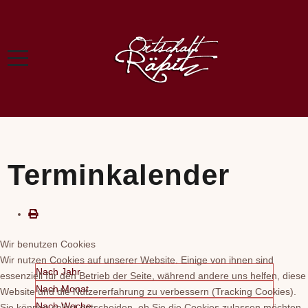
Terminkalender
Wir benutzen Cookies
Wir nutzen Cookies auf unserer Website. Einige von ihnen sind
Nach Jahr
essenziell für den Betrieb der Seite, während andere uns helfen, diese
Nach Monat
Website und die Nutzererfahrung zu verbessern (Tracking Cookies).
Nach Woche
Sie können selbst entscheiden, ob Sie die Cookies zulassen möchten.