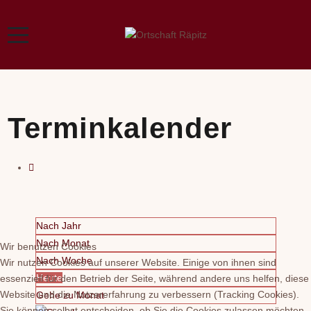
Terminkalender
Nach Jahr
Nach Monat
Wir benutzen Cookies
Nach Woche
Wir nutzen Cookies auf unserer Website. Einige von ihnen sind
Heute
essenziell für den Betrieb der Seite, während andere uns helfen, diese
Website und die Nutzererfahrung zu verbessern (Tracking Cookies).
Gehe zu Monat
Sie können selbst entscheiden, ob Sie die Cookies zulassen möchten.