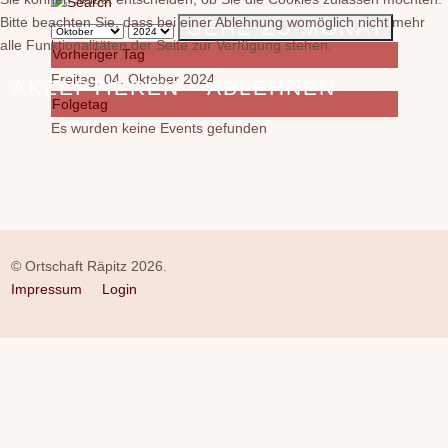
Bitte beachten Sie, dass bei einer Ablehnung womöglich nicht mehr
GEHE ZU MONAT
alle Funktionalitäten der Seite zur Verfügung stehen.
Vorheriger Tag
Freitag, 04. Oktober 2024
AKZEPTIEREN
ABLEHNEN
Folgetag
Es wurden keine Events gefunden
© Ortschaft Räpitz 2026.
Impressum
Login