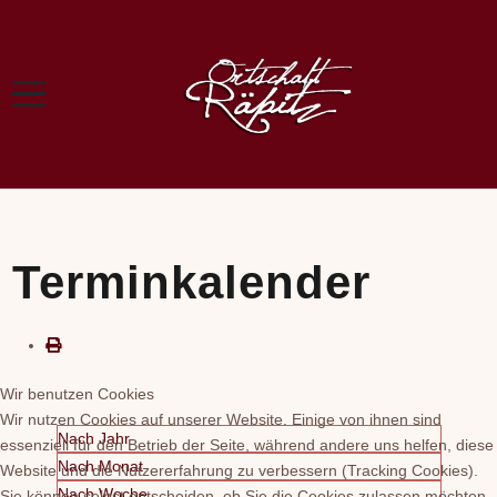
Terminkalender
Wir benutzen Cookies
Wir nutzen Cookies auf unserer Website. Einige von ihnen sind
Nach Jahr
essenziell für den Betrieb der Seite, während andere uns helfen, diese
Nach Monat
Website und die Nutzererfahrung zu verbessern (Tracking Cookies).
Nach Woche
Sie können selbst entscheiden, ob Sie die Cookies zulassen möchten.